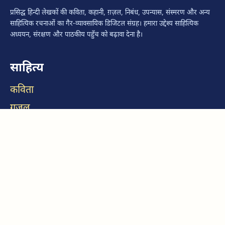
प्रसिद्ध हिन्दी लेखकों की कविता, कहानी, ग़ज़ल, निबंध, उपन्यास, संस्मरण और अन्य
साहित्यिक रचनाओं का गैर-व्यावसायिक डिजिटल संग्रह। हमारा उद्देश्य साहित्यिक
अध्ययन, संरक्षण और पाठकीय पहुँच को बढ़ावा देना है।
साहित्य
कविता
ग़ज़ल
कहानी
निबंध
उपन्यास
सूचना
हमारे बारे में