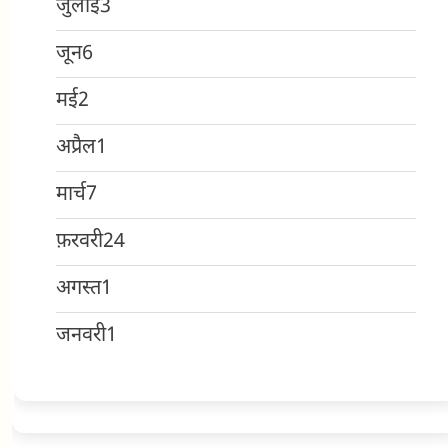
जुलाई
3
जून
6
मई
2
अप्रैल
1
मार्च
7
फ़रवरी
24
अगस्त
1
जनवरी
1