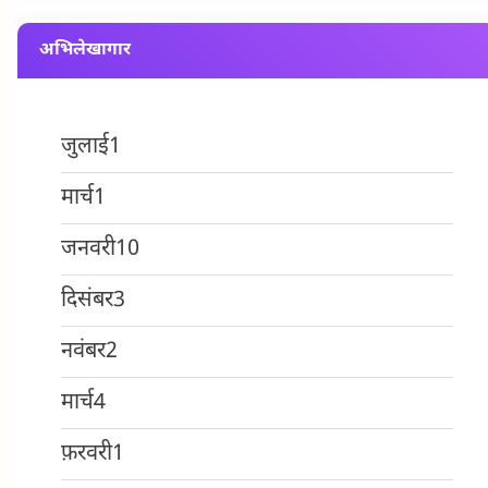
अभिलेखागार
जुलाई
1
मार्च
1
जनवरी
10
दिसंबर
3
नवंबर
2
मार्च
4
फ़रवरी
1