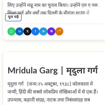
लिए उन्होंने मन्नू नाम का चुनाव किया। उन्होंने एम ए तक
शिक्षा पाई और वर्षों तक दिल्ली के मीरांडा हाउस में
पूरा पढ़ें
अध्यापिका रहीं। धर्मयुग में धारावाहिक रूप से प्रकाशित
उपन्यास आपका बंटी से लोकप्रियता प्राप्त करने वाली मन्नू
⧉
↗
𝕏
➤
in
f
भंडारी विक्रम विश्वविद्यालय, उज्जैन में प्रेमचंद सृजनपीठ
की अध्यक्षा भी रहीं। लेखन का संस्कार उन्हें विरासत में
मिला। उनके पिता सुख सम्पतराय भी जाने माने लेखक थे।
प्रमुख कृतियाँ कहानी एक प्लेट सैलाब (१९६२) मैं हार गई
Mridula Garg | मृदुला गर्ग
(१९५७), तीन निगाहों की एक तस्वीर, यही सच है (१९६६),
त्रिशंकु' आंखों देखा झूठ' उपन्यास `आपका बंटी' (१९७१)
मृदुला गर्ग (जन्म:२५ अक्टूबर, १९३८) कोलकाता में
`एक इंच मुस्कान'(१९६२) नाटक `बिना दीवारों का घर'
जन्मी, हिंदी की सबसे लोकप्रिय लेखिकाओं में से एक हैं।
(१९६६) विवाह विच्छेद की त्रासदी में पिस रहे एक बच्चे को
उपन्यास, कहानी संग्रह, नाटक तथा निबंधसंग्रह सब
केंद्र में रखकर लिखा गया उनका उपन्यास `आपका बंटी'