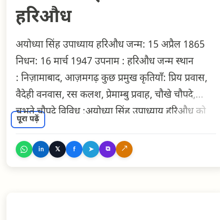
हरिऔध
अयोध्या सिंह उपाध्याय हरिऔध जन्म: 15 अप्रैल 1865
निधन: 16 मार्च 1947 उपनाम : हरिऔध जन्म स्थान
: निज़ामाबाद, आज़मगढ़ कुछ प्रमुख कृतियाँ: प्रिय प्रवास,
वैदेही वनवास, रस कलश, प्रेमाम्बु प्रवाह, चौखे चौपदे,
चुभते चौपदे विविध :अयोध्या सिंह उपाध्याय हरिऔध को
पूरा पढ़ें
खड़ी बोली का प्रथम महाकाव्यकार माना जाता है।
⧉
↗
𝕏
➤
in
f