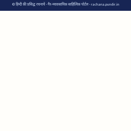
© हिन्दी की प्रसिद्ध रचनायें · गैर-व्यावसायिक साहित्यिक पोर्टल · rachana.pundir.in