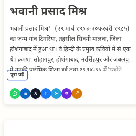
भवानी प्रसाद मिश्र
भवानी प्रसाद मिश्र' (२९ मार्च १९१३-२०फरवरी १९८५)
का जन्म गांव टिगरिया, तहसील सिवनी मालवा, जिला
होशंगाबाद में हुआ था। वे हिन्दी के प्रमुख कवियों में से एक
थे। क्रमश: सोहागपुर, होशंगाबाद, नरसिंहपुर और जबलपुर
में उनकी प्रारंभिक शिक्षा हुई तथा १९३४-३५ में उन्होंने
पूरा पढ़ें
हिन्दी, अंग्रेजी और संस्कृत विषय लेकर बी ए पास किया।
गांधी जी के विचारों के अनुसार शिक्षा देने के विचार से एक
⧉
↗
𝕏
➤
in
f
स्कूल खोलकर शुरू किया और उस स्कूल को चलाता हुए ही
१९४२ में गिरफ्तार होकर १९४५ में छूटे। उसी वर्ष
महिलाश्रम वर्धा में शिक्षक की तरह चले गए और चार पाँच
साल वर्धा में बिताए। कविताएँ लिखना लगभग १९३० से