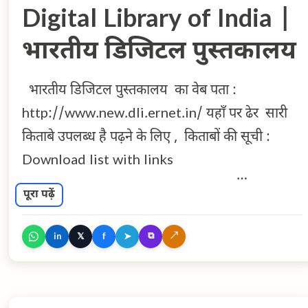
Digital Library of India |
नियमित प्रारम्भ हो गया था और कुछ कविताएँ पंडित ईश्वरी
प्रसाद वर्मा के सम्पादन में निकलने वाले हिन्दूपंच में
भारतीय डिजिटल पुस्तकालय
हाईस्कूल पास होने के पहले ही प्रकाशित हो चुकी थीं। सन
१९३२-३३ में वे माखनलाल चतुर्वेदी के संपर्क में आए और
भारतीय डिजिटल पुस्तकालय का वेब पता :
वे आग्रहपूर्वक कर्मवीर में भवानी प्रसाद मिश्र की कविताएँ
http://www.new.dli.ernet.in/ यहाँ पर ढेर सारी
प्रकाशित करते रहे। हंस में काफी कविताएँ छपीं और फिर
किताबे उपलब्ध है पढ़ने के लिए , किताबों की सूची :
अज्ञेय जी ने दूसरे सप्तक में इन्हे प्रकाशित किया। दूसरे
Download list with links
सप्तक के प्रकाशन के बाद प्रकाशन क्रम ज्यादा ...
पूरा पढ़ें
⧉
↗
𝕏
➤
in
f