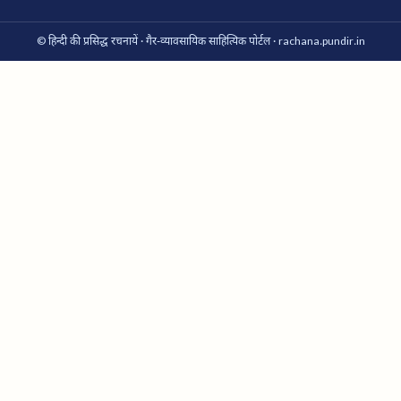
© हिन्दी की प्रसिद्ध रचनायें · गैर-व्यावसायिक साहित्यिक पोर्टल · rachana.pundir.in