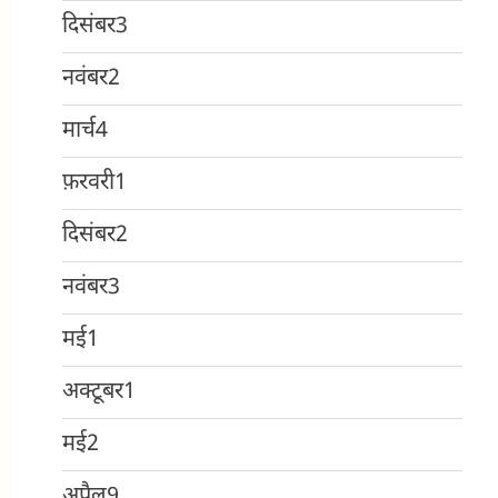
दिसंबर
3
नवंबर
2
मार्च
4
फ़रवरी
1
दिसंबर
2
नवंबर
3
मई
1
अक्टूबर
1
मई
2
अप्रैल
9