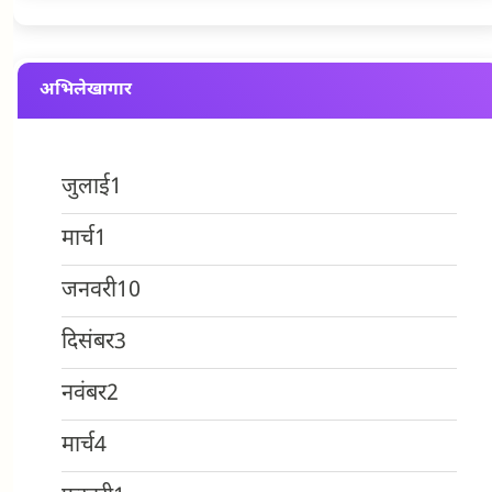
अभिलेखागार
जुलाई
1
मार्च
1
जनवरी
10
दिसंबर
3
नवंबर
2
मार्च
4