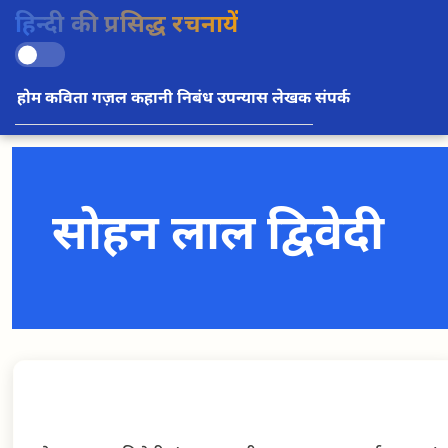
हिन्दी की प्रसिद्ध रचनायें
होम
कविता
गज़ल
कहानी
निबंध
उपन्यास
लेखक
संपर्क
सोहन लाल द्विवेदी
सोहन लाल द्विवेदी