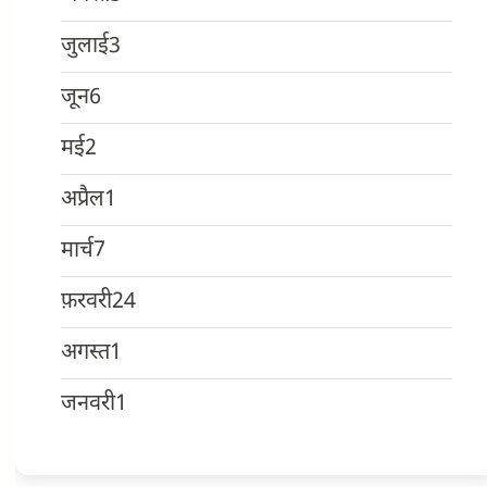
जुलाई
3
जून
6
मई
2
अप्रैल
1
मार्च
7
फ़रवरी
24
अगस्त
1
जनवरी
1