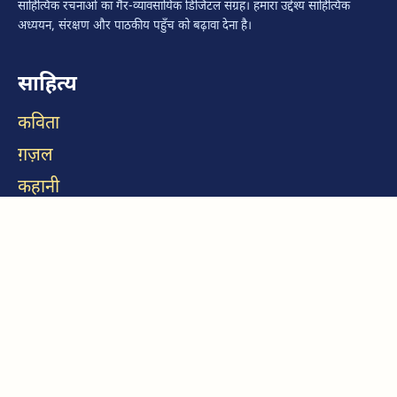
साहित्यिक रचनाओं का गैर-व्यावसायिक डिजिटल संग्रह। हमारा उद्देश्य साहित्यिक
अध्ययन, संरक्षण और पाठकीय पहुँच को बढ़ावा देना है।
साहित्य
कविता
ग़ज़ल
कहानी
निबंध
उपन्यास
सूचना
हमारे बारे में
कॉपीराइट एवं स्रोत नीति