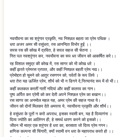
दिव्य प्रेम की यह
अमरगाथा
नवयौवना का सा श्रृंगार प्रकृति, नव निश्छल बहता जा प्रेम पथिक ।
धरा अजर अमर सी वसुंधरा, रस आनन्दित विभोर हुई ।।
सरस रस की कोख में द्रवित, हे सरल सहज सी चेतना ।
नित पल नवश्रृंगार कर, नवयौवना का रूप धर जीवन को आकर्षित करे।।
रह विशाल समुद्र की कोख में, रस सागर को भी कोख धरे ।
कहीं झरते प्रेमरस प्रपात, और कहीं निश्छल बहती प्रेम नद्य।।
प्रेमोद्दत्त हो चूमने को आतुर रसगगन को, पर्वतों के रूप लिये ।
धरा तेरा यह ऊर्जित प्रेम, शौर्य को भी न डिगने दे,नित्यानंद रूप में वो भी।।
कहीं कलकल करतीं गातीं नदियां और कहीं कलरव का गान।
पुष्प अर्पित कर प्रेमी को कर देती अपने निश्छल प्रेम का बखान।।
रस सागर का अनमोल महल यह, अमर प्रेम की सहज गाथा ये।
जीवन को दोनों मिलकर देते अमरत्व ये, नवयौवना प्रकृति और शौर्य।।
हे वसुंधरा के पूतों न करो अपराध, इसका स्वामी बन, यह है दिव्यागंना ।
दिव्य ज्योति का आलिंगन ही, हे समर्थ धारण करने को इसको।।
जीवन भी मात्र एक श्रृंगार है धरा का, बरसाता जो दिव्य प्रेम गगन।
क्षणिक कल्पना सी चिंगारी, क्यों स्वामी वन धरा के महापराध करते हो ।।