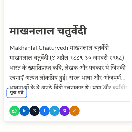
माखनलाल चतुर्वेदी
Makhanlal Chaturvedi माखनलाल चतुर्वेदी
माखनलाल चतुर्वेदी (४ अप्रैल १८८९-३० जनवरी १९६८)
भारत के ख्यातिप्राप्त कवि, लेखक और पत्रकार थे जिनकी
रचनाएँ अत्यंत लोकप्रिय हुईं। सरल भाषा और ओजपूर्ण
भावनाओं के वे अनूठे हिंदी रचनाकार थे। प्रभा और कर्मवीर
पूरा पढ़ें
जैसे प्रतिष्ठत पत्रों के संपादक के रूप में उन्होंने ब्रिटिश
शासन के खिलाफ जोरदार प्रचार किया और नई पीढी का
⧉
↗
𝕏
➤
in
f
आह्वान किया कि वह गुलामी की जंज़ीरों को तोड़ कर बाहर
आए। इसके लिये उन्हें अनेक बार ब्रिटिश साम्राज्य का