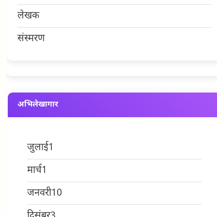
लेखक
संस्मरण
अभिलेखागार
जुलाई
1
मार्च
1
जनवरी
10
दिसंबर
3