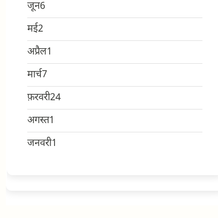
जून
6
मई
2
अप्रैल
1
मार्च
7
फ़रवरी
24
अगस्त
1
जनवरी
1