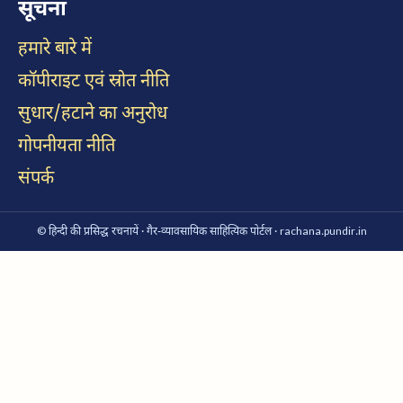
सूचना
हमारे बारे में
कॉपीराइट एवं स्रोत नीति
सुधार/हटाने का अनुरोध
गोपनीयता नीति
संपर्क
© हिन्दी की प्रसिद्ध रचनायें · गैर-व्यावसायिक साहित्यिक पोर्टल · rachana.pundir.in